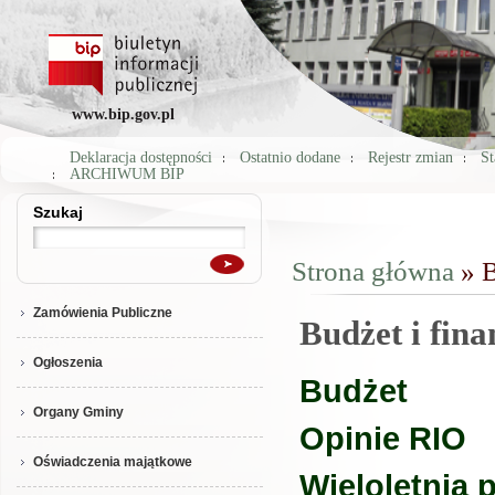
www.bip.gov.pl
Deklaracja dostępności
Ostatnio dodane
Rejestr zmian
St
ARCHIWUM BIP
Szukaj
Szukaj
Strona główna
» B
Jesteś tutaj
Zamówienia Publiczne
Budżet i fina
Ogłoszenia
Budżet
Organy Gminy
Opinie RIO
Oświadczenia majątkowe
Wieloletnia