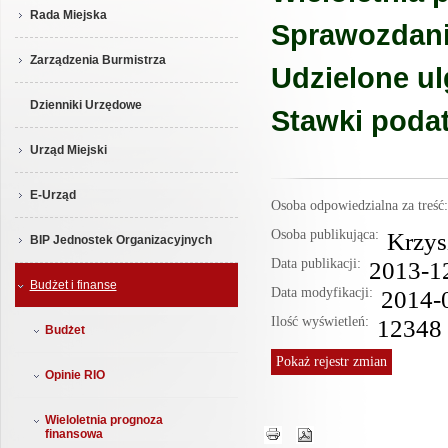
Rada Miejska
Sprawozdania
Zarządzenia Burmistrza
Udzielone ul
Dzienniki Urzędowe
Stawki podat
Urząd Miejski
E-Urząd
Osoba odpowiedzialna za treś
Osoba publikująca:
Krzys
BIP Jednostek Organizacyjnych
Data publikacji:
2013-1
Budżet i finanse
Data modyfikacji:
2014-
Ilość wyświetleń:
12348
Budżet
Pokaż
rejestr zmian
Opinie RIO
Wieloletnia prognoza
finansowa