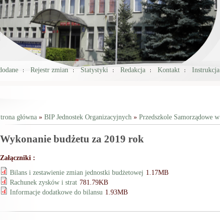
 dodane
Rejestr zmian
Statystyki
Redakcja
Kontakt
Instrukcj
trona główna
»
BIP Jednostek Organizacyjnych
»
Przedszkole Samorządowe w
Jesteś tutaj
Wykonanie budżetu za 2019 rok
Załączniki :
Bilans i zestawienie zmian jednostki budżetowej
1.17MB
Rachunek zysków i strat
781.79KB
Informacje dodatkowe do bilansu
1.93MB