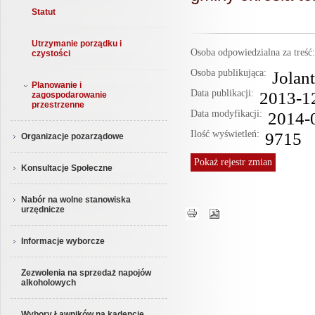
Statut
Utrzymanie porządku i
Osoba odpowiedzialna za treś
czystości
Osoba publikująca:
Jolan
Planowanie i
Data publikacji:
2013-1
zagospodarowanie
przestrzenne
Data modyfikacji:
2014-
Ilość wyświetleń:
9715
Organizacje pozarządowe
Pokaż
rejestr zmian
Konsultacje Społeczne
Nabór na wolne stanowiska
urzędnicze
Informacje wyborcze
Zezwolenia na sprzedaż napojów
alkoholowych
Wybory Ławników na kadencję