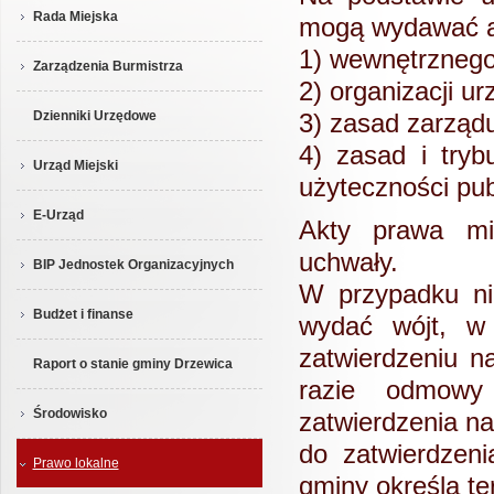
Rada Miejska
mogą wydawać ak
1) wewnętrznego
Zarządzenia Burmistrza
2) organizacji ur
Dzienniki Urzędowe
3) zasad zarząd
4) zasad i tryb
Urząd Miejski
użyteczności pub
E-Urząd
Akty prawa mi
uchwały.
BIP Jednostek Organizacyjnych
W przypadku ni
Budżet i finanse
wydać wójt, w 
zatwierdzeniu n
Raport o stanie gminy Drzewica
razie odmowy 
Środowisko
zatwierdzenia na
do zatwierdzen
Prawo lokalne
gminy określa te