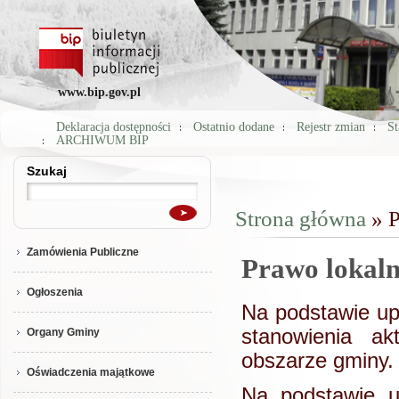
www.bip.gov.pl
Deklaracja dostępności
Ostatnio dodane
Rejestr zmian
St
ARCHIWUM BIP
Szukaj
Szukaj
Strona główna
» P
Jesteś tutaj
Zamówienia Publiczne
Prawo lokal
Ogłoszenia
Na podstawie up
stanowienia a
Organy Gminy
obszarze gminy.
Oświadczenia majątkowe
Na podstawie 