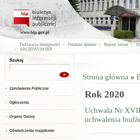
www.bip.gov.pl
Deklaracja dostępności
Ostatnio dodane
Rejestr zmian
St
ARCHIWUM BIP
Szukaj
Szukaj
Strona główna
»
B
Jesteś tutaj
Zamówienia Publiczne
Rok 2020
Ogłoszenia
Uchwała Nr XVII/
Organy Gminy
uchwalenia budż
Oświadczenia majątkowe