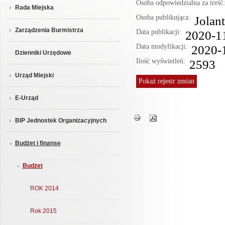
Osoba odpowiedzialna za treś
Rada Miejska
Osoba publikująca:
Jolan
Zarządzenia Burmistrza
Data publikacji:
2020-1
Data modyfikacji:
2020-
Dzienniki Urzędowe
Ilość wyświetleń:
2593
Urząd Miejski
Pokaż
rejestr zmian
E-Urząd
BIP Jednostek Organizacyjnych
Budżet i finanse
Budżet
ROK 2014
Rok 2015