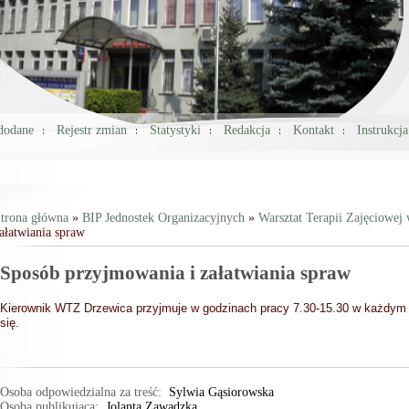
 dodane
Rejestr zmian
Statystyki
Redakcja
Kontakt
Instrukcj
trona główna
»
BIP Jednostek Organizacyjnych
»
Warsztat Terapii Zajęciowej
ałatwiania spraw
Jesteś tutaj
Sposób przyjmowania i załatwiania spraw
Kierownik WTZ Drzewica przyjmuje w godzinach pracy 7.30-15.30 w każdym 
się.
Osoba odpowiedzialna za treść:
Sylwia Gąsiorowska
Osoba publikująca:
Jolanta Zawadzka