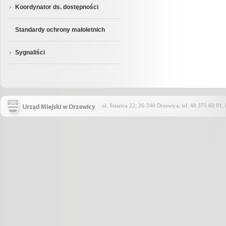
Koordynator ds. dostępności
Standardy ochrony małoletnich
Sygnaliści
ul. Staszica 22; 26-340 Drzewica; tel: 48 375 60 91,