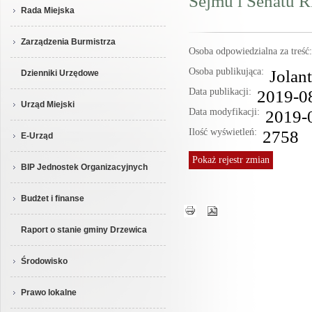
Sejmu i Senatu R
Rada Miejska
Zarządzenia Burmistrza
Osoba odpowiedzialna za treś
Osoba publikująca:
Jolan
Dzienniki Urzędowe
Data publikacji:
2019-0
Urząd Miejski
Data modyfikacji:
2019-
Ilość wyświetleń:
2758
E-Urząd
Pokaż
rejestr zmian
BIP Jednostek Organizacyjnych
Budżet i finanse
Raport o stanie gminy Drzewica
Środowisko
Prawo lokalne