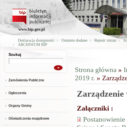
www.bip.gov.pl
Deklaracja dostępności
Ostatnio dodane
Rejestr zmian
St
ARCHIWUM BIP
Szukaj
Szukaj
Strona główna
»
I
Jesteś tutaj
2019 r.
» Zarządz
Zamówienia Publiczne
Zarządzenie
Ogłoszenia
Organy Gminy
Załączniki :
Postanowienie
Oświadczenia majątkowe