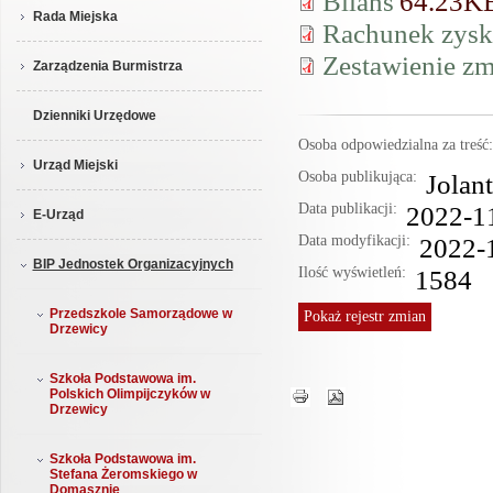
Bilans
64.23K
Rada Miejska
Rachunek zyskó
Zestawienie zm
Zarządzenia Burmistrza
Dzienniki Urzędowe
Osoba odpowiedzialna za treś
Urząd Miejski
Osoba publikująca:
Jolan
Data publikacji:
2022-1
E-Urząd
Data modyfikacji:
2022-
BIP Jednostek Organizacyjnych
Ilość wyświetleń:
1584
Przedszkole Samorządowe w
Pokaż
rejestr zmian
Drzewicy
Szkoła Podstawowa im.
Polskich Olimpijczyków w
Drzewicy
Szkoła Podstawowa im.
Stefana Żeromskiego w
Domasznie