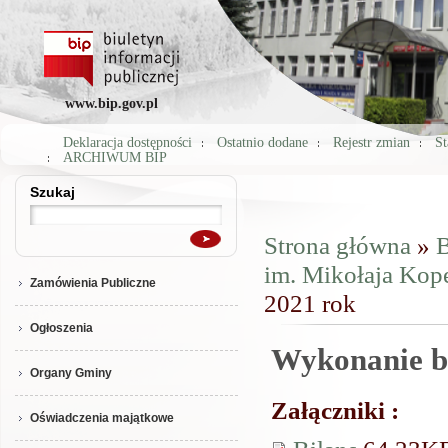
www.bip.gov.pl
Deklaracja dostępności
Ostatnio dodane
Rejestr zmian
St
ARCHIWUM BIP
Szukaj
Szukaj
Strona główna
»
B
Jesteś tutaj
im. Mikołaja Kop
Zamówienia Publiczne
2021 rok
Ogłoszenia
Wykonanie b
Organy Gminy
Załączniki :
Oświadczenia majątkowe