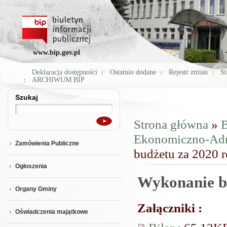
www.bip.gov.pl
Deklaracja dostępności
Ostatnio dodane
Rejestr zmian
St
ARCHIWUM BIP
Szukaj
Szukaj
Strona główna
»
B
Jesteś tutaj
Ekonomiczno-Adm
Zamówienia Publiczne
budżetu za 2020 
Ogłoszenia
Wykonanie b
Organy Gminy
Załączniki :
Oświadczenia majątkowe