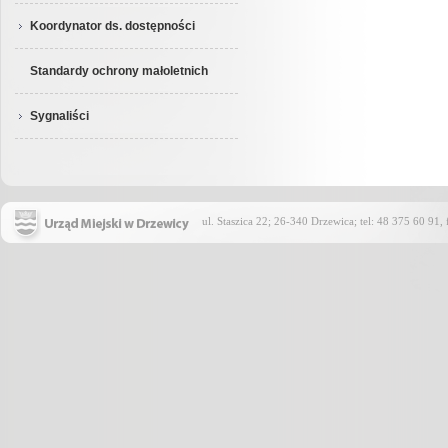
Koordynator ds. dostępności
Standardy ochrony małoletnich
Sygnaliści
ul. Staszica 22; 26-340 Drzewica; tel: 48 375 60 91,