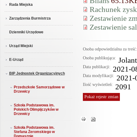
Bilans
65.13K
Rada Miejska
Rachunek zyskó
Zestawienie zm
Zarządzenia Burmistrza
Zestawienie sa
Dzienniki Urzędowe
Urząd Miejski
Osoba odpowiedzialna za treś
Osoba publikująca:
Jolan
E-Urząd
Data publikacji:
2021-0
BIP Jednostek Organizacyjnych
Data modyfikacji:
2021-
Ilość wyświetleń:
2091
Przedszkole Samorządowe w
Drzewicy
Pokaż
rejestr zmian
Szkoła Podstawowa im.
Polskich Olimpijczyków w
Drzewicy
Szkoła Podstawowa im.
Stefana Żeromskiego w
Domasznie