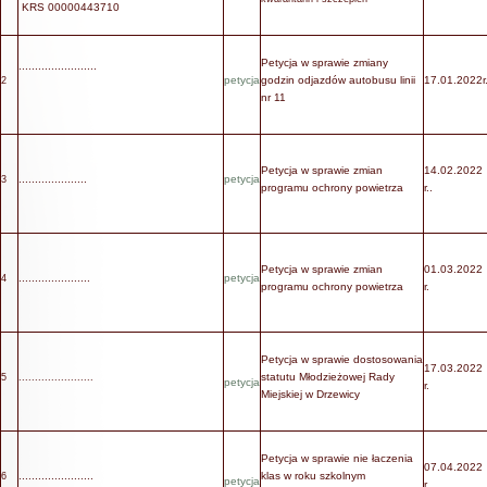
KRS 00000443710
Petycja w sprawie zmiany
........................
petycja
godzin odjazdów autobusu linii
17.01.2022r
2
nr 11
Petycja w sprawie zmian
14.02.2022
.....................
petycja
3
programu ochrony powietrza
r.
.
Petycja w sprawie zmian
01.03.2022
......................
petycja
4
programu ochrony powietrza
r
.
Petycja w sprawie dostosowania
17.03.2022
statutu Młodzieżowej Rady
5
.......................
petycja
r.
Miejskiej w Drzewicy
Petycja w sprawie nie łaczenia
07.04.2022
.......................
klas w roku szkolnym
6
petycja
r.