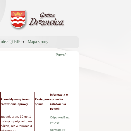
a obsługi BIP
Mapa strony
Powrót
Informacja o
Przewidywany termin
Zasięgane
sposobie
załatwienia sprawy
opinie
załatwienia
petycji
zgodnie z art. 10 ust.1
Odpowiedż na
ustawy o petycjach, nie
petycję
później niż w terminie 3
Uchwała Nr
miesięcy od