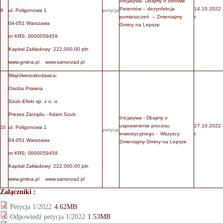
Inicjatywa- Dbajmy o zdrowie
Petentów – dezynfekcja
14.10.2022
ul. Poligonowa 1
petycja
9
pomieszczeń – Zmieniajmy
r.
04-051 Warszawa
Gminy na Lepsze
nr KRS: 0000059459
Kapitał Zakładowy: 222.000,00 pln
www.gmina.pl www.samorzad.pl
Współwnioskodawca:
Osoba Prawna
Szulc-Efekt sp. z o. o.
Prezes Zarządu - Adam Szulc
Inicjatywa - Dbajmy o
usprawnienie procesu
27.10.2022
ul. Poligonowa 1
10
petycja
inwestycyjnego - Wszyscy
r.
04-051 Warszawa
Zmieniajmy Gminy na Lepsze
nr KRS: 0000059459
Kapitał Zakładowy: 222.000,00 pln
www.gmina.pl www.samorzad.pl
Załączniki :
Petycja 1/2022
4.62MB
Odpowiedź petycja 1/2022
1.53MB