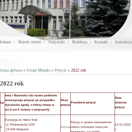
 dodane
Rejestr zmian
Statystyki
Redakcja
Kontakt
Instrukcj
trona główna
»
Urząd Miejski
»
Petycje
» 2022 rok
Jesteś tutaj
2022 rok
Imię i Nazwisko lub nazwa podmiotu
Data
wnoszącego petycje (w przypadku
Skan
Lp.
Przedmiot petycji
złożenia
wyrażenia zgody, o której mowa w
petycji
petycji
art.4 ust.3 ustawy o petycjach)
Fundacja im. Nikoli Tesli
Petycja w sprawie wprowadzenia
ul. Proletariacka 3/28
12.01.2022
1.
petycja
zakazu stosowania maseczek,
15-449 Białystok
r.
kwarantann i szczepień