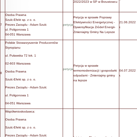
2022/2023 w SP w Brzustowcu
Osoba Prawna
Petycja w sprawie Poprawy
Szulc-Efekt sp. z o. o.
Efektywności Energetycznej -
21.06.2022
Prezes Zarządu - Adam Szulc
petycja
7
Dywersyfikacja Zródeł Energii-
r.
ul. Poligonowa 1
Zmieniajmy Gminy Na Lepsze
04-051 Warszawa
Polskie Stowarzyszenie Producentów
Styropianu
ul. Puławska 72 lok. 1
02-603 Warszawa
Petycja w sprawie
petycja
termomodernizacji i gospodarki
04.07.2022
Osoba Prawna
8
odpadami - Zmieniajmy gminy
r.
Szulc-Efekt sp. z o. o.
na lepsze
Prezes Zarządu - Adam Szulc
ul. Poligonowa 1
04-051 Warszawa
Współwnioskodawca:
Osoba Prawna
Szulc-Efekt sp. z o. o.
Prezes Zarządu - Adam Szulc