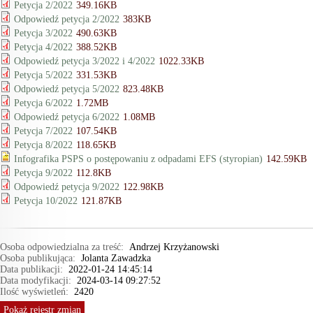
Petycja 2/2022
349.16KB
Odpowiedź petycja 2/2022
383KB
Petycja 3/2022
490.63KB
Petycja 4/2022
388.52KB
Odpowiedź petycja 3/2022 i 4/2022
1022.33KB
Petycja 5/2022
331.53KB
Odpowiedź petycja 5/2022
823.48KB
Petycja 6/2022
1.72MB
Odpowiedź petycja 6/2022
1.08MB
Petycja 7/2022
107.54KB
Petycja 8/2022
118.65KB
Infografika PSPS o postępowaniu z odpadami EFS (styropian)
142.59KB
Petycja 9/2022
112.8KB
Odpowiedź petycja 9/2022
122.98KB
Petycja 10/2022
121.87KB
Osoba odpowiedzialna za treść:
Andrzej Krzyżanowski
Osoba publikująca:
Jolanta Zawadzka
Data publikacji:
2022-01-24 14:45:14
Data modyfikacji:
2024-03-14 09:27:52
Ilość wyświetleń:
2420
Pokaż
rejestr zmian