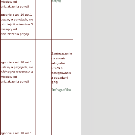
petycję
miesięcy od
dnia złożenia petycji
zgodnie z art. 10 ust.1
ustawy o petycjach, nie
później niż w terminie 3
miesięcy od
dnia złożenia petycji
Zamieszczenie
na stronie
zgodnie z art. 10 ust.1
infografiki
ustawy o petycjach, nie
PSPS o
później niż w terminie 3
postępowaniu
miesięcy od
z odpadami
dnia złożenia petycji
EPS
Infografika
zgodnie z art. 10 ust.1