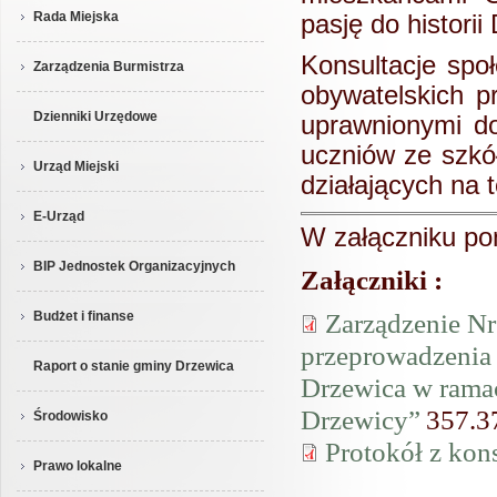
Rada Miejska
pasję do historii
Konsultacje spo
Zarządzenia Burmistrza
obywatelskich 
Dzienniki Urzędowe
uprawnionymi do
uczniów ze szkó
Urząd Miejski
działających na 
E-Urząd
W załączniku poni
BIP Jednostek Organizacyjnych
Załączniki :
Zarządzenie Nr
Budżet i finanse
przeprowadzenia 
Raport o stanie gminy Drzewica
Drzewica w ramac
Drzewicy”
357.
Środowisko
Protokół z kons
Prawo lokalne