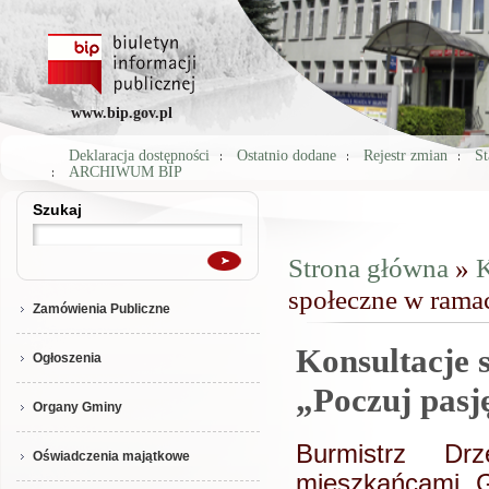
www.bip.gov.pl
Deklaracja dostępności
Ostatnio dodane
Rejestr zmian
St
ARCHIWUM BIP
Szukaj
Szukaj
Strona główna
»
K
Jesteś tutaj
społeczne w ramac
Zamówienia Publiczne
Konsultacje 
Ogłoszenia
„Poczuj pasję
Organy Gminy
Burmistrz Dr
Oświadczenia majątkowe
mieszkańcami G