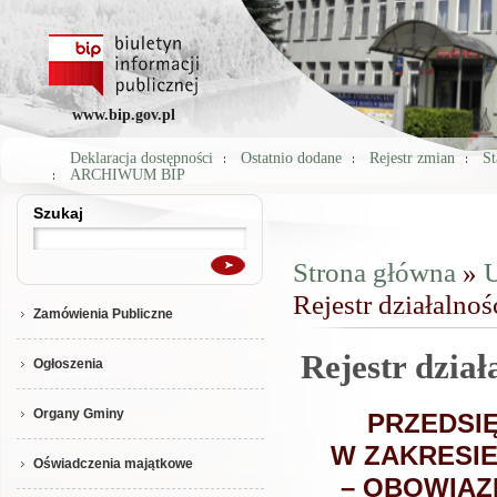
www.bip.gov.pl
Deklaracja dostępności
Ostatnio dodane
Rejestr zmian
St
ARCHIWUM BIP
Szukaj
Szukaj
Strona główna
»
U
Jesteś tutaj
Rejestr działalno
Zamówienia Publiczne
Rejestr dział
Ogłoszenia
Organy Gminy
PRZEDSI
W ZAKRESI
Oświadczenia majątkowe
– OBOWIĄZ