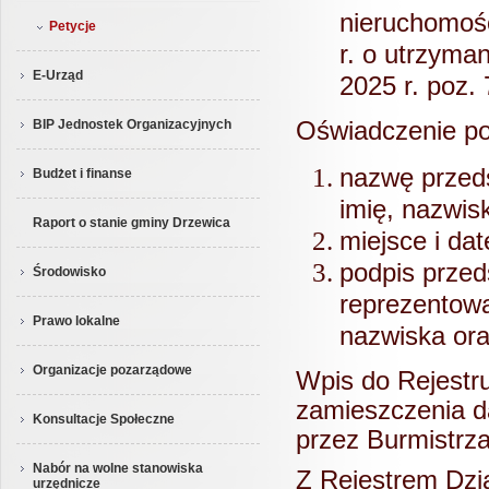
nieruchomośc
Petycje
r. o utrzyman
E-Urząd
2025 r. poz. 
Oświadczenie po
BIP Jednostek Organizacyjnych
nazwę przeds
Budżet i finanse
imię, nazwisk
Raport o stanie gminy Drzewica
miejsce i da
podpis przed
Środowisko
reprezentowa
Prawo lokalne
nazwiska oraz
Organizacje pozarządowe
Wpis do Rejestru
zamieszczenia d
Konsultacje Społeczne
przez Burmistrza
Nabór na wolne stanowiska
Z Rejestrem Dzi
urzędnicze