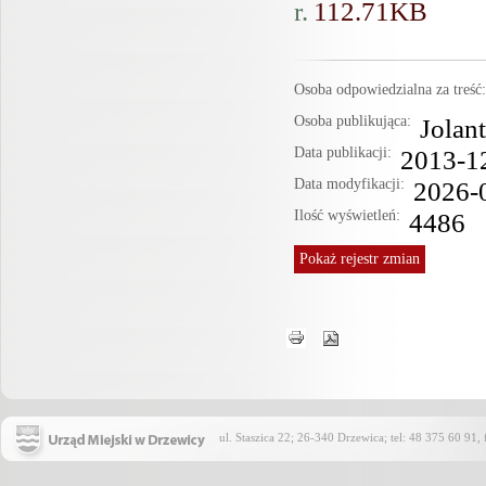
r.
112.71KB
Osoba odpowiedzialna za treś
Osoba publikująca:
Jolan
Data publikacji:
2013-1
Data modyfikacji:
2026-
Ilość wyświetleń:
4486
Pokaż
rejestr zmian
ul. Staszica 22; 26-340 Drzewica; tel: 48 375 60 91,