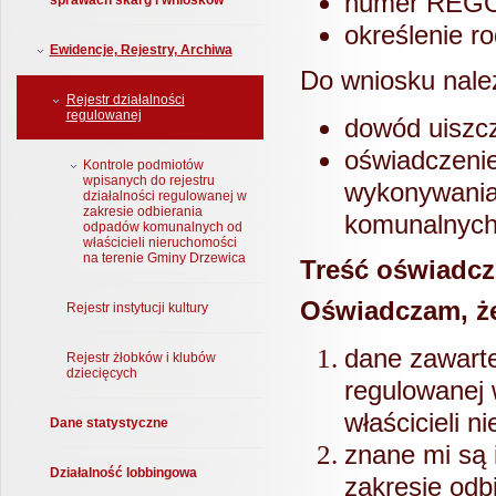
numer REGON
sprawach skarg i wniosków
określenie r
Ewidencje, Rejestry, Archiwa
Do wniosku nale
Rejestr działalności
regulowanej
dowód uiszcz
oświadczeni
Kontrole podmiotów
wpisanych do rejestru
wykonywania 
działalności regulowanej w
zakresie odbierania
komunalnych 
odpadów komunalnych od
właścicieli nieruchomości
na terenie Gminy Drzewica
Treść oświadcz
Oświadczam, ż
Rejestr instytucji kultury
dane zawarte
Rejestr żłobków i klubów
dziecięcych
regulowanej
właścicieli 
Dane statystyczne
znane mi są 
Działalność lobbingowa
zakresie odb