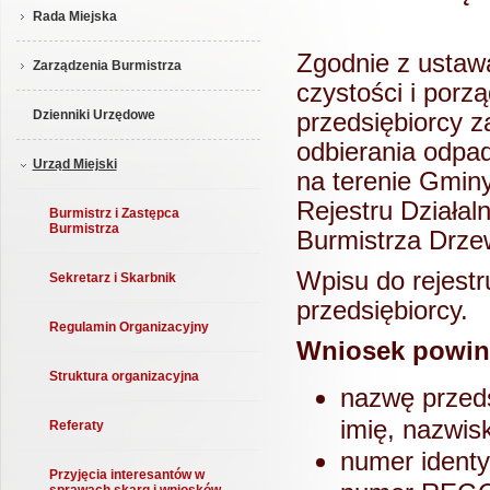
Rada Miejska
Zgodnie z ustawą
Zarządzenia Burmistrza
czystości i porzą
Dzienniki Urzędowe
przedsiębiorcy z
odbierania odpa
Urząd Miejski
na terenie Gmin
Rejestru Działa
Burmistrz i Zastępca
Burmistrza
Burmistrza Drze
Wpisu do rejest
Sekretarz i Skarbnik
przedsiębiorcy.
Regulamin Organizacyjny
Wniosek powini
Struktura organizacyjna
nazwę przeds
imię, nazwisk
Referaty
numer identy
Przyjęcia interesantów w