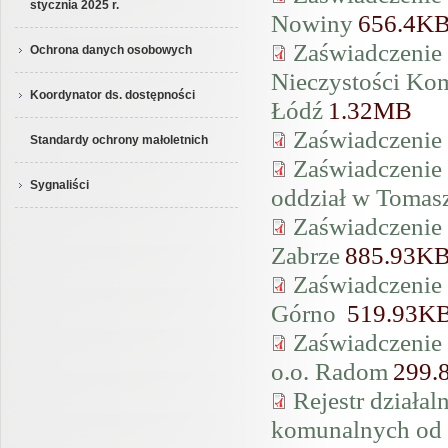
stycznia 2025 r.
Nowiny
656.4K
Zaświadczenie
Ochrona danych osobowych
Nieczystości Kom
Koordynator ds. dostępności
Łódź
1.32MB
Zaświadczenie
Standardy ochrony małoletnich
Zaświadczenie
Sygnaliści
oddział w Toma
Zaświadczenie 
Zabrze
885.93K
Zaświadczenie
Górno
519.93K
Zaświadczeni
o.o. Radom
299.
Rejestr działa
komunalnych od w