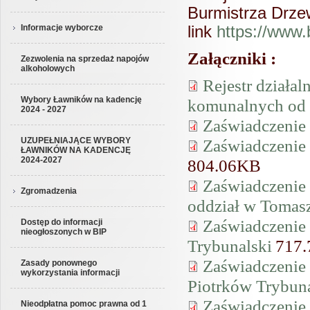
Burmistrza Drze
link
https://www.b
Informacje wyborcze
Załączniki :
Zezwolenia na sprzedaż napojów
alkoholowych
Rejestr działa
Wybory Ławników na kadencję
komunalnych od 
2024 - 2027
Zaświadczenie
Zaświadczenie
UZUPEŁNIAJĄCE WYBORY
ŁAWNIKÓW NA KADENCJĘ
2024-2027
804.06KB
Zaświadczenie
Zgromadzenia
oddział w Toma
Zaświadczenie 
Dostęp do informacji
nieogłoszonych w BIP
Trybunalski
717
Zaświadczenie
Zasady ponownego
wykorzystania informacji
Piotrków Trybuna
Zaświadczenie
Nieodpłatna pomoc prawna od 1