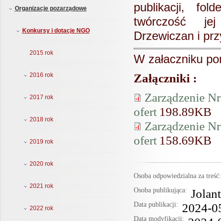
publikacji, fol
Organizacje pozarządowe
twórczość jej
Konkursy i dotacje NGO
Drzewiczan i prz
2015 rok
W załaczniku pon
Załączniki :
2016 rok
Zarządzenie Nr
2017 rok
ofert
198.89KB
2018 rok
Zarządzenie Nr
ofert
158.69KB
2019 rok
2020 rok
Osoba odpowiedzialna za treś
2021 rok
Osoba publikująca:
Jolan
Data publikacji:
2024-0
2022 rok
Data modyfikacji: