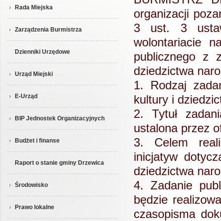
Rada Miejska
organizacji poz
3 ust. 3 usta
Zarządzenia Burmistrza
wolontariacie n
Dzienniki Urzędowe
publicznego z z
dziedzictwa nar
Urząd Miejski
1. Rodzaj zadan
E-Urząd
kultury i dziedz
2. Tytuł zadan
BIP Jednostek Organizacyjnych
ustalona przez o
3. Celem reali
Budżet i finanse
inicjatyw dotycz
Raport o stanie gminy Drzewica
dziedzictwa nar
4. Zadanie publ
Środowisko
będzie realizowa
Prawo lokalne
czasopisma dok