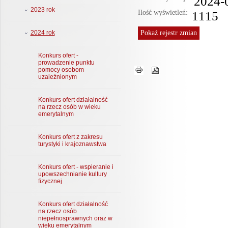
2024-
2023 rok
Ilość wyświetleń:
1115
Pokaż
rejestr zmian
2024 rok
Konkurs ofert -
prowadzenie punktu
pomocy osobom
uzależnionym
Konkurs ofert działalność
na rzecz osób w wieku
emerytalnym
Konkurs ofert z zakresu
turystyki i krajoznawstwa
Konkurs ofert - wspieranie i
upowszechnianie kultury
fizycznej
Konkurs ofert działalność
na rzecz osób
niepełnosprawnych oraz w
wieku emerytalnym