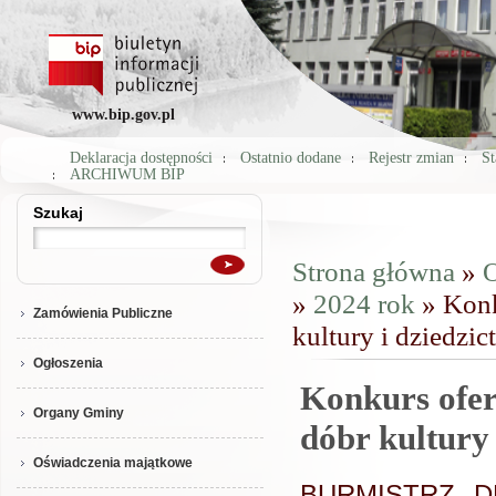
www.bip.gov.pl
Deklaracja dostępności
Ostatnio dodane
Rejestr zmian
St
ARCHIWUM BIP
Szukaj
Szukaj
Strona główna
»
O
Jesteś tutaj
»
2024 rok
» Konku
Zamówienia Publiczne
kultury i dziedzi
Ogłoszenia
Konkurs ofert
Organy Gminy
dóbr kultury
Oświadczenia majątkowe
BURMISTRZ DRZ