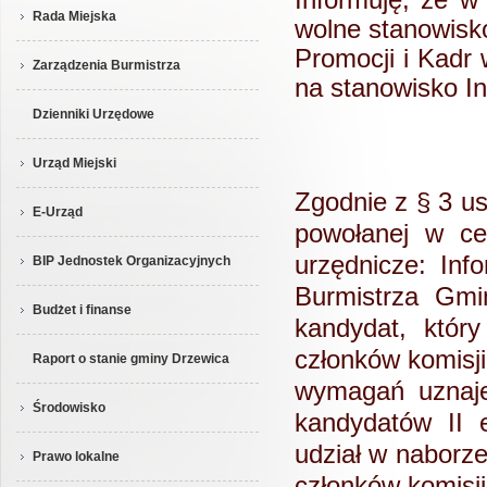
Rada Miejska
wolne stanowisko
Promocji i Kadr
Zarządzenia Burmistrza
na stanowisko In
Dzienniki Urzędowe
Urząd Miejski
Zgodnie z § 3 us
E-Urząd
powołanej w ce
urzędnicze: Inf
BIP Jednostek Organizacyjnych
Burmistrza Gmi
Budżet i finanse
kandydat, któr
członków komisji
Raport o stanie gminy Drzewica
wymagań uznaje
Środowisko
kandydatów II 
udział w naborze
Prawo lokalne
członków komisji