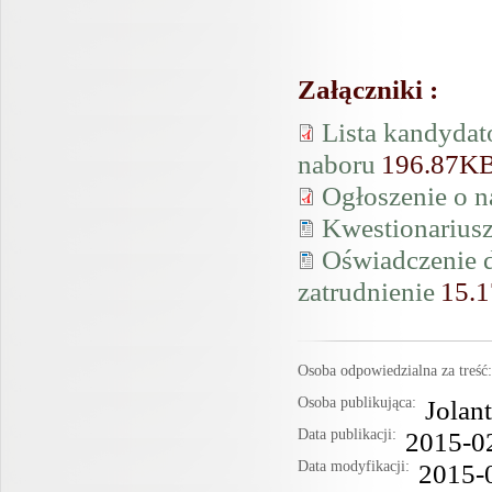
Załączniki :
Lista kandydat
naboru
196.87K
Ogłoszenie o n
Kwestionariusz
Oświadczenie d
zatrudnienie
15.
Osoba odpowiedzialna za treś
Osoba publikująca:
Jolan
Data publikacji:
2015-0
Data modyfikacji:
2015-