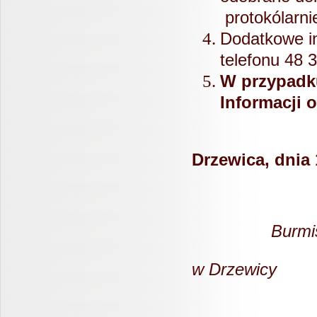
protokólarni
Dodatkowe i
telefonu 48 
W przypadku
Informacji 
Drzewica, dnia 
Bur
w Drzewicy
mgr Janu