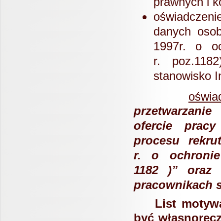
prawnych i k
oświadczeni
danych oso
1997r. o o
r.
poz.118
stanowisko I
oświa
przetwarzani
ofercie pracy
procesu rekrut
r. o ochronie
1182 )”
oraz
pracownikach 
List motyw
być własnorę