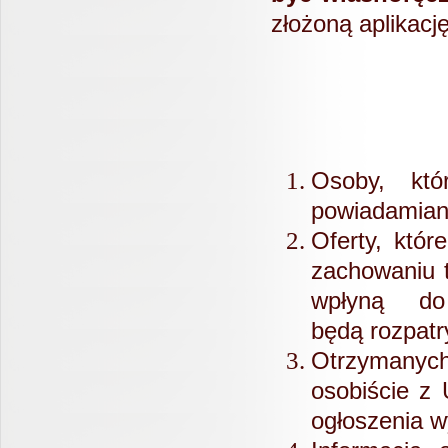
złożoną aplikację
Osoby, któ
powiadamian
Oferty, któr
zachowaniu 
wpłyną do
będą
rozpat
Otrzymanych
osobiście z
ogłoszenia w