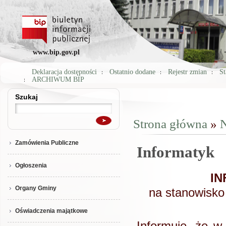
www.bip.gov.pl
Deklaracja dostępności
Ostatnio dodane
Rejestr zmian
St
ARCHIWUM BIP
Szukaj
Szukaj
Strona główna
»
N
Jesteś tutaj
Zamówienia Publiczne
Informatyk
Ogłoszenia
IN
Organy Gminy
na stanowisko 
Oświadczenia majątkowe
Informuję, że w