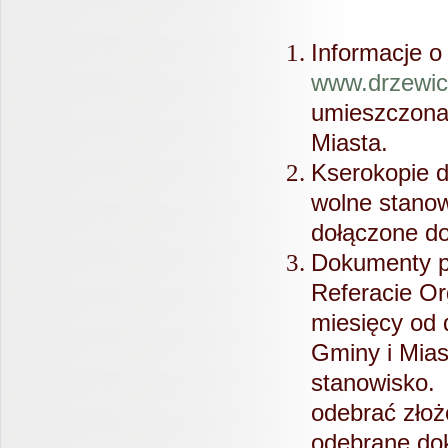
Informacje o
www.drzewic
umieszczona
Miasta.
Kserokopie 
wolne stanow
dołączone d
Dokumenty p
Referacie Or
miesięcy od 
Gminy i Mias
stanowisko
odebrać zło
odebrane do