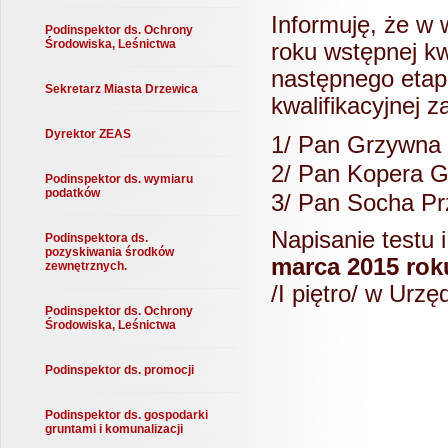
Informuję, że w
Podinspektor ds. Ochrony
Środowiska, Leśnictwa
roku wstępnej kw
następnego etapu
Sekretarz Miasta Drzewica
kwalifikacyjnej za
Dyrektor ZEAS
1/ Pan Grzywna 
2/ Pan Kopera G
Podinspektor ds. wymiaru
podatków
3/ Pan Socha Pr
Napisanie testu 
Podinspektora ds.
pozyskiwania środków
marca 2015 roku
zewnętrznych.
/I piętro/ w Urz
Podinspektor ds. Ochrony
Środowiska, Leśnictwa
Podinspektor ds. promocji
Podinspektor ds. gospodarki
gruntami i komunalizacji