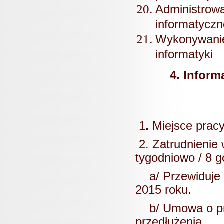
Administrow
informatyczn
Wykonywani
informatyki
4. Inform
1
.
Miejsce prac
2. Zatrudnienie
tygodniowo / 8 g
a/ Przewiduje s
201
b/ Umowa o prac
przedłużenia.