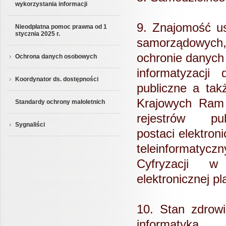
wykorzystania informacji
9. Znajomość u
Nieodpłatna pomoc prawna od 1
stycznia 2025 r.
samorządowyc
ochronie danyc
Ochrona danych osobowych
informatyzacji 
Koordynator ds. dostępności
publiczne a ta
Krajowych Ram 
Standardy ochrony małoletnich
rejestrów p
Sygnaliści
postaci
elektron
teleinformatycz
Cyfryzacji w
elektronicznej
10. Stan zdrow
informatyka,