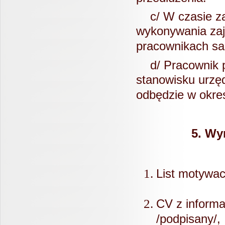
c/ W czasie zat
wykonywania za
pracownikach s
d/ Pracownik po
stanowisku urzę
odbędzie w okres
5. Wy
List m
CV z informa
/podpisany/,