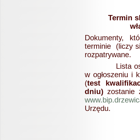
Termin skł
wł
Dokumenty, kt
terminie (liczy 
rozpatrywane.
Lista osób sp
w ogłoszeniu i 
(
test kwalifik
dniu)
zostanie 
www.bip.drzewic
Urzędu.