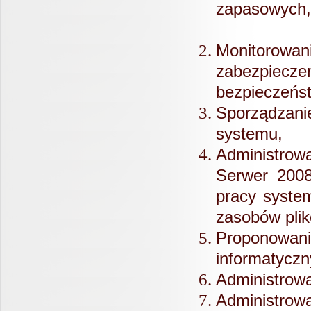
zapasowych
Monitorowa
zabezpie
bez
Sporządzanie
systemu,
Administrow
Serwer 200
pracy system
zasobów plik
Proponowan
informatyczn
Administrowa
Administrowa