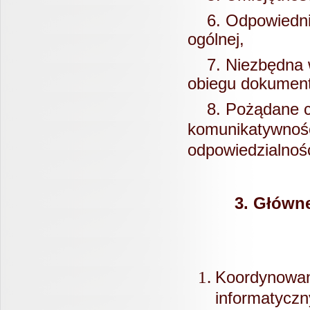
6. Odpowiedni 
ogólnej,
7. Niezbędna wi
obiegu dokumentó
8.
Pożądane c
komunikatywność
odpowiedzialnoś
3. Główne
Koordynow
informaty