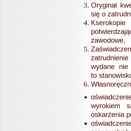
Oryginał kw
się o zatrudn
Kserokopie
potwierdzaj
zawodowe,
Zaświadczen
zatrudnie
wydane nie 
to
stanowisk
Własnoręczn
oświadczeni
wyrokiem 
oskarżenia p
oświadczeni