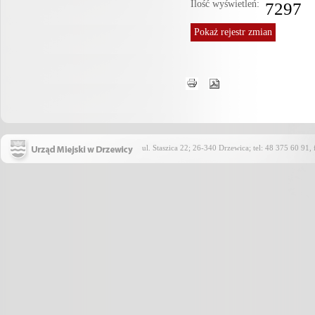
Ilość wyświetleń:
7297
Pokaż
rejestr zmian
ul. Staszica 22; 26-340 Drzewica; tel: 48 375 60 91,