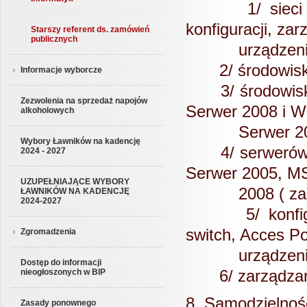
1/ sieci LAN
konfiguracji, zar
Starszy referent ds. zamówień
publicznych
urządzeniami 
2/ środowiska 
Informacje wyborcze
3/ środowisk 
Zezwolenia na sprzedaż napojów
Serwer 2008 i 
alkoholowych
Serwer 20
Wybory Ławników na kadencję
4/ serwerów b
2024 - 2027
Serwer 2005, M
UZUPEŁNIAJĄCE WYBORY
2008 ( zarządz
ŁAWNIKÓW NA KADENCJĘ
2024-2027
5/ konfigurac
switch, Acces P
Zgromadzenia
urządzenie 
Dostęp do informacji
6/ zarządzani
nieogłoszonych w BIP
8. Samodziel
Zasady ponownego