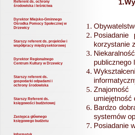
1.Wy
Referent ds. ochrony
środowiska i leśnictwa
Dyrektor Miejsko-Gminnego
Ośrodka Pomocy Społecznej w
Obywatelstwo
Drzewicy
Posiadanie 
Starszy referent ds. projektów i
korzystanie 
współpracy międzysektorowej
Niekaralność
Dyrektor Regionalnego
publicznego 
Centrum Kultury w Drzewicy
Wykształc
Starszy referent ds.
informatycz
gospodarki odpadami i
ochrony środowiska
Znajomość j
umiejętność 
Starszy Referent ds.
księgowości budżetowej
Bardzo dobra
systemów op
Zastępca głównego
księgowego budżetu
Posiadanie w
Informatyk