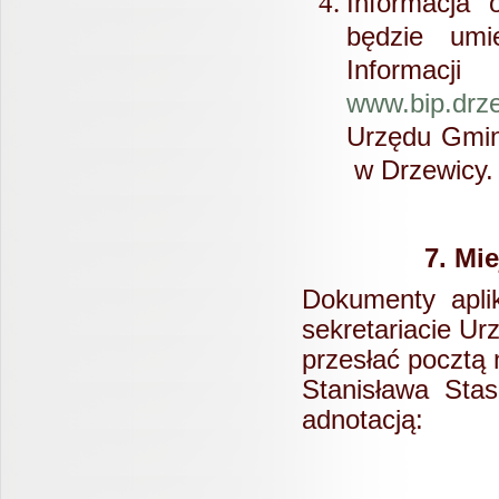
Informacja 
będzie um
Informacj
www.bip.drze
Urzędu Gmin
w Drzewicy.
7. Mi
Dokumenty aplik
sekretariacie Ur
przesłać pocztą 
Stanisława Stas
ad