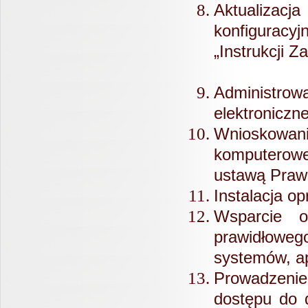
Aktualizacj
konfiguracy
„Instrukcj
Administro
elektroniczne
Wnioskowa
komputerow
ustawą Praw
Instalacja o
Wsparcie 
prawidłow
systemów, apl
Prowadzenie
dostępu do 