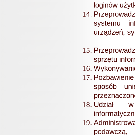
loginów uży
Przeprowad
systemu i
urządzeń, sy
Przeprowad
sprzętu info
Wykonywanie
Pozbawienie
sposób uni
przeznaczon
Udział w 
informatyczn
Administr
podawczą,