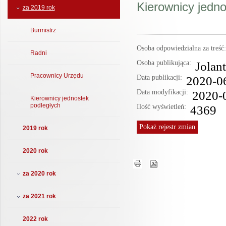
Kierownicy jedno
za 2019 rok
Burmistrz
Osoba odpowiedzialna za treś
Radni
Osoba publikująca:
Jolan
Pracownicy Urzędu
Data publikacji:
2020-0
Data modyfikacji:
2020-
Kierownicy jednostek
podległych
Ilość wyświetleń:
4369
Pokaż
rejestr zmian
2019 rok
2020 rok
za 2020 rok
za 2021 rok
2022 rok