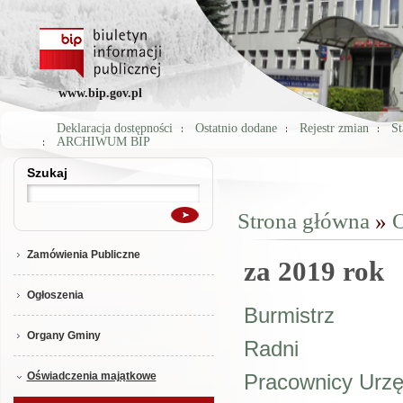
www.bip.gov.pl
Deklaracja dostępności
Ostatnio dodane
Rejestr zmian
St
ARCHIWUM BIP
Szukaj
Szukaj
Strona główna
»
O
Jesteś tutaj
Zamówienia Publiczne
za 2019 rok
Ogłoszenia
Burmistrz
Organy Gminy
Radni
Oświadczenia majątkowe
Pracownicy Urz