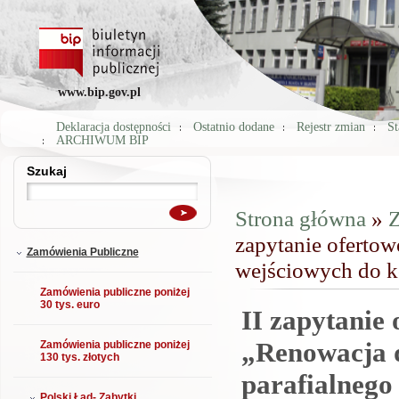
www.bip.gov.pl
Deklaracja dostępności
Ostatnio dodane
Rejestr zmian
St
ARCHIWUM BIP
Szukaj
Szukaj
Strona główna
»
Z
Jesteś tutaj
zapytanie ofertow
Zamówienia Publiczne
wejściowych do ko
Zamówienia publiczne poniżej
30 tys. euro
II zapytanie 
„Renowacja d
Zamówienia publiczne poniżej
130 tys. złotych
parafialnego
Polski Ład- Zabytki