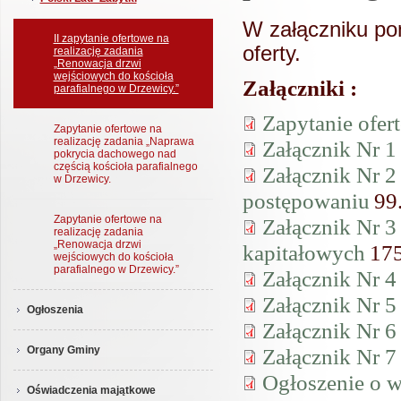
W załączniku pon
II zapytanie ofertowe na
oferty.
realizację zadania
„Renowacja drzwi
wejściowych do kościoła
Załączniki :
parafialnego w Drzewicy.”
Zapytanie ofer
Zapytanie ofertowe na
realizację zadania „Naprawa
Załącznik Nr 1
pokrycia dachowego nad
częścią kościoła parafialnego
Załącznik Nr 2
w Drzewicy.
postępowaniu
99
Zapytanie ofertowe na
Załącznik Nr 
realizację zadania
„Renowacja drzwi
kapitałowych
17
wejściowych do kościoła
parafialnego w Drzewicy.”
Załącznik Nr 4
Załącznik Nr 
Ogłoszenia
Załącznik Nr 
Załącznik Nr 
Organy Gminy
Ogłoszenie o w
Oświadczenia majątkowe