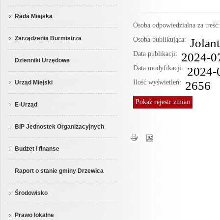
Rada Miejska
Osoba odpowiedzialna za treś
Zarządzenia Burmistrza
Osoba publikująca:
Jolan
Data publikacji:
2024-0
Dzienniki Urzędowe
Data modyfikacji:
2024-
Ilość wyświetleń:
2656
Urząd Miejski
Pokaż
rejestr zmian
E-Urząd
BIP Jednostek Organizacyjnych
Budżet i finanse
Raport o stanie gminy Drzewica
Środowisko
Prawo lokalne