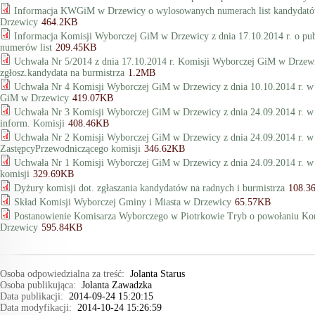
Informacja KWGiM w Drzewicy o wylosowanych numerach list kandydat
Drzewicy
464.2KB
Informacja Komisji Wyborczej GiM w Drzewicy z dnia 17.10.2014 r. o p
numerów list
209.45KB
Uchwała Nr 5/2014 z dnia 17.10.2014 r. Komisji Wyborczej GiM w Drzewi
zgłosz.kandydata na burmistrza
1.2MB
Uchwała Nr 4 Komisji Wyborczej GiM w Drzewicy z dnia 10.10.2014 r. w 
GiM w Drzewicy
419.07KB
Uchwała Nr 3 Komisji Wyborczej GiM w Drzewicy z dnia 24.09.2014 r. w s
inform. Komisji
408.46KB
Uchwała Nr 2 Komisji Wyborczej GiM w Drzewicy z dnia 24.09.2014 r. w
ZastępcyPrzewodniczącego komisji
346.62KB
Uchwała Nr 1 Komisji Wyborczej GiM w Drzewicy z dnia 24.09.2014 r. w
komisji
329.69KB
Dyżury komisji dot. zgłaszania kandydatów na radnych i burmistrza
108.3
Skład Komisji Wyborczej Gminy i Miasta w Drzewicy
65.57KB
Postanowienie Komisarza Wyborczego w Piotrkowie Tryb o powołaniu Ko
Drzewicy
595.84KB
Osoba odpowiedzialna za treść:
Jolanta Starus
Osoba publikująca:
Jolanta Zawadzka
Data publikacji:
2014-09-24 15:20:15
Data modyfikacji:
2014-10-24 15:26:59