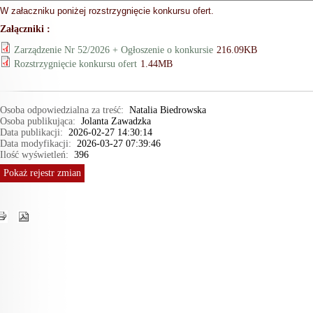
W załaczniku poniżej rozstrzygnięcie konkursu ofert.
Załączniki :
Zarządzenie Nr 52/2026 + Ogłoszenie o konkursie
216.09KB
Rozstrzygnięcie konkursu ofert
1.44MB
Osoba odpowiedzialna za treść:
Natalia Biedrowska
Osoba publikująca:
Jolanta Zawadzka
Data publikacji:
2026-02-27 14:30:14
Data modyfikacji:
2026-03-27 07:39:46
Ilość wyświetleń:
396
Pokaż
rejestr zmian