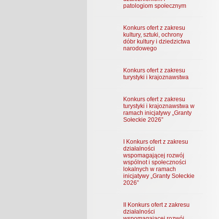
patologiom społecznym
Konkurs ofert z zakresu
kultury, sztuki, ochrony
dóbr kultury i dziedzictwa
narodowego
Konkurs ofert z zakresu
turystyki i krajoznawstwa
Konkurs ofert z zakresu
turystyki i krajoznawstwa w
ramach inicjatywy „Granty
Sołeckie 2026”
I Konkurs ofert z zakresu
działalności
wspomagającej rozwój
wspólnot i społeczności
lokalnych w ramach
inicjatywy „Granty Sołeckie
2026”
II Konkurs ofert z zakresu
działalności
wspomagającej rozwój