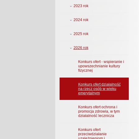
2023 rok
2024 rok
2025 rok
2026 rok
Konkurs ofert - wspieranie i
upowszechnianie kultury
fizycznej
Konkurs ofert działalność
na rzecz osób w wieku
emerytalnym
Konkurs ofert ochrona i
promocja zdrowia, w tym
działalność lecznicza
Konkurs ofert
przeciwdziałanie
uzależnieniom i