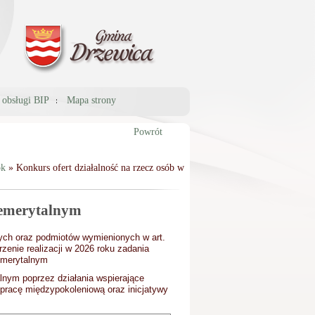
a obsługi BIP
Mapa strony
Powrót
ok
» Konkurs ofert działalność na rzecz osób w
u emerytalnym
wych oraz podmiotów wymienionych w art.
rzenie realizacji w 2026 roku zadania
emerytalnym
alnym poprzez działania wspierające
ółpracę międzypokoleniową oraz inicjatywy