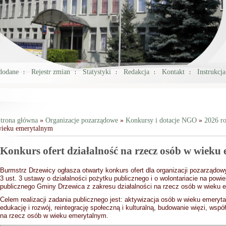
 dodane
Rejestr zmian
Statystyki
Redakcja
Kontakt
Instrukcj
trona główna
»
Organizacje pozarządowe
»
Konkursy i dotacje NGO
»
2026 r
ieku emerytalnym
Jesteś tutaj
Konkurs ofert działalność na rzecz osób w wiek
Burmstrz Drzewicy ogłasza otwarty konkurs ofert dla organizacji pozarządo
3 ust. 3 ustawy o działalności pożytku publicznego i o wolontariacie na powie
publicznego Gminy Drzewica z zakresu działalności na rzecz osób w wieku 
Celem realizacji zadania publicznego jest: aktywizacja osób w wieku emeryt
edukację i rozwój, reintegrację społeczną i kulturalną, budowanie więzi, wsp
na rzecz osób w wieku emerytalnym.