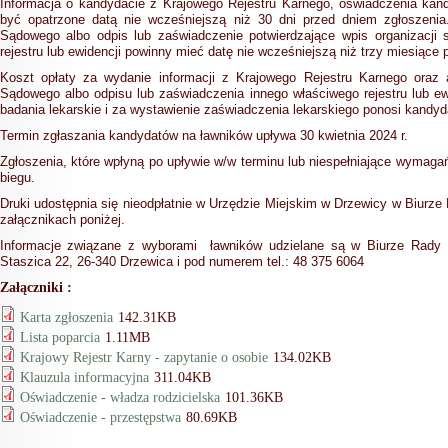
Informacja o kandydacie z Krajowego Rejestru Karnego, oświadczenia kand
być opatrzone datą nie wcześniejszą niż 30 dni przed dniem zgłoszenia
Sądowego albo odpis lub zaświadczenie potwierdzające wpis organizacji 
rejestru lub ewidencji powinny mieć datę nie wcześniejszą niż trzy miesiące 
Koszt opłaty za wydanie informacji z Krajowego Rejestru Karnego oraz 
Sądowego albo odpisu lub zaświadczenia innego właściwego rejestru lub e
badania lekarskie i za wystawienie zaświadczenia lekarskiego ponosi kandyd
Termin zgłaszania kandydatów na ławników upływa 30 kwietnia 2024 r.
Zgłoszenia, które wpłyną po upływie w/w terminu lub niespełniające wymaga
biegu.
Druki
udostępnia się nieodpłatnie w Urzędzie Miejskim w Drzewicy w Biurze R
załącznikach poniżej.
Informacje związane z wyborami ławników udzielane są w Biurze Rady Mie
Staszica 22, 26-340 Drzewica i pod numerem tel.: 48 375 6064
Załączniki :
Karta zgłoszenia
142.31KB
Lista poparcia
1.11MB
Krajowy Rejestr Karny - zapytanie o osobie
134.02KB
Klauzula informacyjna
311.04KB
Oświadczenie - władza rodzicielska
101.36KB
Oświadczenie - przestępstwa
80.69KB