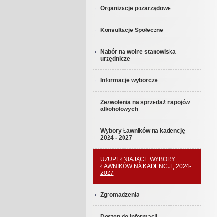
Organizacje pozarządowe
Konsultacje Społeczne
Nabór na wolne stanowiska
urzędnicze
Informacje wyborcze
Zezwolenia na sprzedaż napojów
alkoholowych
Wybory Ławników na kadencję
2024 - 2027
UZUPEŁNIAJĄCE WYBORY
ŁAWNIKÓW NA KADENCJĘ 2024-
2027
Zgromadzenia
Dostęp do informacji