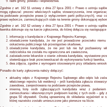
radni gminy, powiatu i województwa.
Zgodnie z art. 162 §1 ustawy z dnia 27 lipca 2001 r. Prawo o ustroju są
mogą zgłaszać: prezesi właściwych sądów, stowarzyszenia, inne organizac
na podstawie przepisów prawa (z wyłączeniem partii politycznych), oraz 
prawo wyborcze, zamieszkujących stale na terenie gminy dokonującej wybor
Zgodnie z art. 162 §2 ustawy z dnia 27 lipca 2001 r. Prawo o ustroju są
ławnika dokonuje się na karcie zgłoszenia, do której dołącza się następując
informację o kandydacie z Krajowego Rejestru Karnego,
oświadczenie kandydata, że nie jest prowadzone przeciwko niemu
oskarżenia publicznego lub przestępstwo skarbowe,
oświadczenie kandydata, że nie jest lub nie był pozbawiony wła
rodzicielska nie została mu ograniczona ani zawieszona,
zaświadczenie lekarskie o stanie zdrowia kandydata, wystawione prze
stwierdzające brak przeciwwskazań do wykonywania funkcji ławnika,
dwa zdjęcia, zgodne z wymogami stosowanymi przy składaniu wniosk
Ponadto do karty zgłoszenia należy dołączyć:
aktualny odpis z Krajowego Rejestru Sądowego albo odpis lub zaśw
właściwego rejestru lub ewidencji – jeśli kandydata zgłasza stowarzy
zawodowa, zarejestrowana na podstawie przepisów prawa,
imienną listę osób zgłaszających kandydata wraz z podanie
zamieszkania i własnoręcznym podpisem każdej z tych osób – gdy z
grupa 50 obywateli. Osobą uprawnioną do składania wyjaśnień w s
której nazwisko zostało umieszczone jako pierwsze na liście.