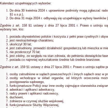
Kalendarz uzupełniających wyborów:
Do dnia 30 kwietnia 2024 r. uprawnione podmioty mogą zgłaszać rad
§1 u.s.p.),
Do dnia 31 maja 2024 r. odbywają się uzupełniające wybory ławników (a
Zgodnie z art. 158 §1 ustawy z dnia 27 lipca 2001 r. Prawo o ustroju
wybrany ten, kto:
posiada obywatelstwo polskie i korzysta z pełni praw cywilnych i obyw
jest nieskazitelnego charakteru;
ukończył 30 lat;
jest zatrudniony, prowadzi działalność gospodarczą lub mieszka w mi
nie przekroczył 70 lat;
jest zdolny, ze względu na stan zdrowia, do pełnienia obowiązków ławn
posiada co najmniej wykształcenie średnie lub średnie branżowe.
Zgodnie z art. 159 §1 ustawy z dnia 27 lipca 2001 r. Prawo o ustroju sądó
osoby zatrudnione w sądach powszechnych i innych sądach oraz w pr
osoby wchodzące w skład organów, od których orzeczenia moż
postępowania sądowego,
funkcjonariusze Policji oraz inne osoby zajmujące stanowiska związa
adwokaci i aplikanci adwokaccy,
radcy prawni i aplikanci radcowscy,
duchowni,
żołnierze w czynnej służbie wojskowej,
funkcjonariusze Służby Więziennej,