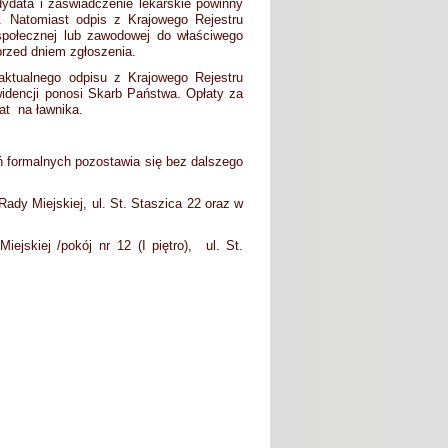
ydata i zaświadczenie lekarskie powinny
. Natomiast odpis z Krajowego Rejestru
społecznej lub zawodowej do właściwego
przed dniem zgłoszenia.
aktualnego odpisu z Krajowego Rejestru
widencji ponosi Skarb Państwa. Opłaty za
at na ławnika.
ń formalnych pozostawia się bez dalszego
ady Miejskiej, ul. St. Staszica 22 oraz w
jskiej /pokój nr 12 (I piętro), ul. St.