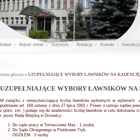
 dodane
Rejestr zmian
Statystyki
Redakcja
Kontakt
Instrukcj
trona główna
» UZUPEŁNIAJĄCE WYBORY ŁAWNIKÓW NA KADENCJĘ 2
Jesteś tutaj
UZUPEŁNIAJĄCE WYBORY ŁAWNIKÓW NA K
W związku z niewystarczającą liczbą ławników wybranych w wyborach 
podstawie art. 168 ustawy z dnia 27 lipca 2001 r. Prawo o ustroju sądów pow
z późn. zm. ) podaje się do wiadomości liczbę ławników w celu dokonania i
r. przez Radę Miejską w Drzewicy:
.
Do sądu pracy w Tomaszowie Maz.: 1 osoba
Do Sądu Okręgowego w Piotrkowie Tryb.
OGÓŁEM: 3 osoby.