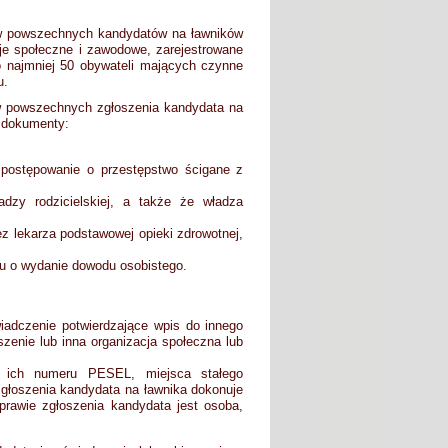
dów powszechnych kandydatów na ławników
je społeczne i zawodowe, zarejestrowane
co najmniej 50 obywateli mających czynne
u.
dów powszechnych zgłoszenia kandydata na
e dokumenty:
 postępowanie o przestępstwo ścigane z
dzy rodzicielskiej, a także że władza
z lekarza podstawowej opieki zdrowotnej,
u o wydanie dowodu osobistego.
iadczenie potwierdzające wpis do innego
szenie lub inna organizacja społeczna lub
m ich numeru PESEL, miejsca stałego
głoszenia kandydata na ławnika dokonuje
prawie zgłoszenia kandydata jest osoba,