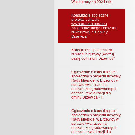
Współpracy na 2024 rok
Konsultacje społeczne
projektu uchwały
wyznaczenie obszaru
zdegradowanego i obszaru
rewitalizacji dla gminy
Drzewica
Konsultacje społeczne w
ramach inicjatywy „Poczuj
pasję do historii Drzewicy”
Ogłoszenie o konsultacjach
społecznych projektu uchwały
Rady Miejskiej w Drzewicy w
sprawie wyznaczenia
obszaru zdegradowanego i
obszaru rewitalizacji dla
gminy Drzewica - II
Ogłoszenie o konsultacjach
społecznych projektu uchwały
Rady Miejskiej w Drzewicy w
sprawie wyznaczenia
obszaru zdegradowanego i
obszaru rewitalizacji dla