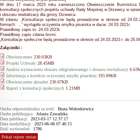
W dniu 17 marca 2023 roku zamieszczono Obwieszczenie Burmistrza D
konsultacji społecznych projektu uchwały Rady Miejskiej w Drzewicy w sp
i obszaru rewitalizacji dla gminy Drzewica.
W zdaniu: „Konsultacje społeczne będą prowadzone w okresie od 24.03.2
formach: …” wystąpiła oczywista omyłka pisarska w dacie: 24.03.2021r.
Prawidłowy zapis to: 24.03.2023r.
Prawidłowy zapis zdania brzmi:
„Konsultacje społeczne będą prowadzone w okresie od 24.03.2023 r. do 25.0
Załączniki :
Obwieszczenie
230.03KB
Projekt Uchwały
28.45MB
Analiza wyznaczenia obszaru zdegradowanego i obszaru rewitalizacji
6.63
Informacja o korekcie oczywistej omyłki pisarskiej
193.09KB
Obwieszczenie aktualne
230.07KB
Raport z konsultacji społecznych
1.21MB
Osoba odpowiedzialna za treść:
Beata Wołonkiewicz
Osoba publikująca:
Jolanta Zawadzka
Data publikacji:
2023-03-17 12:37:17
Data modyfikacji:
2023-06-06 07:40:15
Ilość wyświetleń:
1786
Pokaż
rejestr zmian