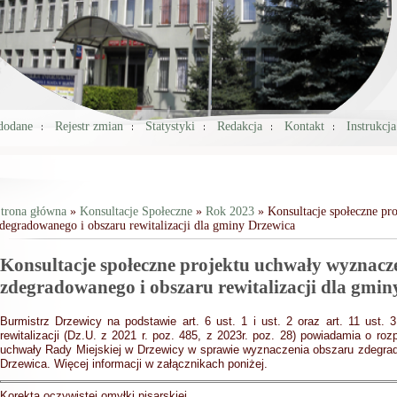
 dodane
Rejestr zmian
Statystyki
Redakcja
Kontakt
Instrukcj
trona główna
»
Konsultacje Społeczne
»
Rok 2023
» Konsultacje społeczne pr
degradowanego i obszaru rewitalizacji dla gminy Drzewica
Jesteś tutaj
Konsultacje społeczne projektu uchwały wyznacz
zdegradowanego i obszaru rewitalizacji dla gmin
Burmistrz Drzewicy na podstawie art. 6 ust. 1 i ust. 2 oraz art. 11 ust. 
rewitalizacji (Dz.U. z 2021 r. poz. 485, z 2023r. poz. 28) powiadamia o roz
uchwały Rady Miejskiej w Drzewicy w sprawie wyznaczenia obszaru zdegrado
Drzewica. Więcej informacji w załącznikach poniżej.
Korekta oczywistej omyłki pisarskiej