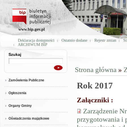
www.bip.gov.pl
Deklaracja dostępności
Ostatnio dodane
Rejestr zmian
St
ARCHIWUM BIP
Szukaj
Szukaj
Strona główna
»
Z
Jesteś tutaj
Zamówienia Publiczne
Rok 2017
Ogłoszenia
Załączniki :
Organy Gminy
Zarządzenie Nr
przygotowania i
Oświadczenia majątkowe