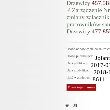
Drzewicy
457.5
Zarządzenie Nr
zmiany załacznik
pracowników sa
Drzewicy
477.8
Osoba odpowiedzialna za treś
Osoba publikująca:
Jolan
Data publikacji:
2017-0
Data modyfikacji:
2018-
Ilość wyświetleń:
8611
Pokaż
rejestr zmian