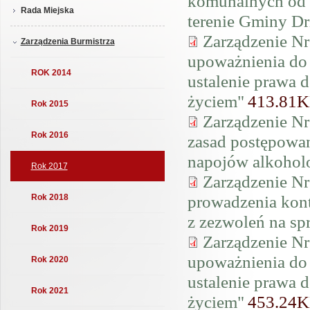
komunalnych od w
Rada Miejska
terenie Gminy D
Zarządzenie Nr
Zarządzenia Burmistrza
upoważnienia do
ROK 2014
ustalenie prawa 
życiem"
413.81
Rok 2015
Zarządzenie Nr
Rok 2016
zasad postępowa
napojów alkoho
Rok 2017
Zarządzenie Nr
prowadzenia kont
Rok 2018
z zezwoleń na s
Rok 2019
Zarządzenie Nr
upoważnienia do
Rok 2020
ustalenie prawa 
Rok 2021
życiem"
453.24