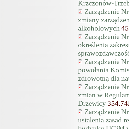
Krzczonów-Trzeb
Zarządzenie Nr
zmiany zarządzen
alkoholowych
45
Zarządzenie Nr
określenia zakre
sprawozdawczość
Zarządzenie Nr
powołania Komis
zdrowotną dla na
Zarządzenie Nr
zmian w Regulam
Drzewicy
354.7
Zarządzenie Nr
ustalenia zasad r
budynku UGiM w