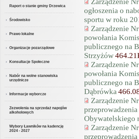
Zarządzenie Nr
Raport o stanie gminy Drzewica
ogłoszenia o nab
sportu w roku 20
Środowisko
Zarządzenie Nr
Prawo lokalne
powołania Komisj
publicznego na 
Organizacje pozarządowe
Strzyżów
464.2
Konsultacje Społeczne
Zarządzenie Nr
powołania Komisj
Nabór na wolne stanowiska
publicznego na 
urzędnicze
Dąbrówka
466.0
Informacje wyborcze
Zarządzenie Nr
przeprowadzenia 
Zezwolenia na sprzedaż napojów
alkoholowych
Obywatelskiego 
Zarządzenie Nr
Wybory Ławników na kadencję
2024 - 2027
przeprowadzenia 