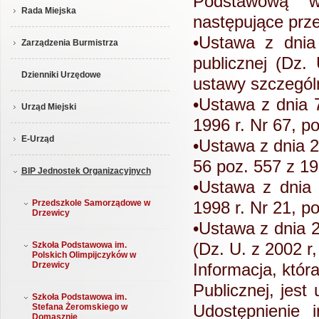
Podstawową w 
Rada Miejska
następujące prze
•Ustawa z dnia
Zarządzenia Burmistrza
publicznej (Dz.
Dzienniki Urzędowe
ustawy szczególn
•Ustawa z dnia 
Urząd Miejski
1996 r. Nr 67, p
E-Urząd
•Ustawa z dnia 2
56 poz. 557 z 19
BIP Jednostek Organizacyjnych
•Ustawa z dnia
Przedszkole Samorządowe w
1998 r. Nr 21, po
Drzewicy
•Ustawa z dnia 
(Dz. U. z 2002 r,
Szkoła Podstawowa im.
Polskich Olimpijczyków w
Drzewicy
Informacja, któr
Publicznej, jest
Szkoła Podstawowa im.
Udostępnienie 
Stefana Żeromskiego w
Domasznie