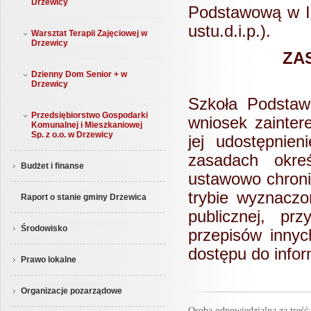
Drzewicy
Podstawową w Id
ustu.d.i.p.).
Warsztat Terapii Zajęciowej w
Drzewicy
ZA
Dzienny Dom Senior + w
Drzewicy
Szkoła Podstaw
Przedsiębiorstwo Gospodarki
wniosek zainter
Komunalnej i Mieszkaniowej
Sp. z o.o. w Drzewicy
jej udostępnie
zasadach okre
Budżet i finanse
ustawowo chroni
trybie wyznacz
Raport o stanie gminy Drzewica
publicznej, pr
Środowisko
przepisów innyc
dostępu do infor
Prawo lokalne
Organizacje pozarządowe
Osoba odpowiedzialna za treś