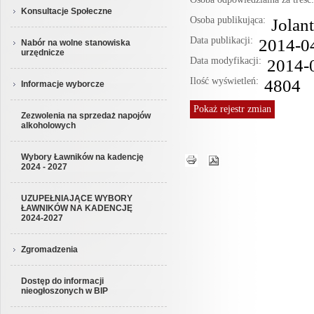
Konsultacje Społeczne
Osoba publikująca:
Jolan
Data publikacji:
2014-0
Nabór na wolne stanowiska
urzędnicze
Data modyfikacji:
2014-
Ilość wyświetleń:
4804
Informacje wyborcze
Pokaż
rejestr zmian
Zezwolenia na sprzedaż napojów
alkoholowych
Wybory Ławników na kadencję
2024 - 2027
UZUPEŁNIAJĄCE WYBORY
ŁAWNIKÓW NA KADENCJĘ
2024-2027
Zgromadzenia
Dostęp do informacji
nieogłoszonych w BIP