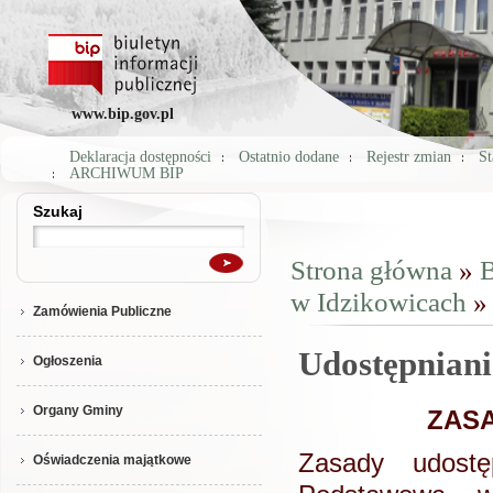
www.bip.gov.pl
Deklaracja dostępności
Ostatnio dodane
Rejestr zmian
St
ARCHIWUM BIP
Szukaj
Szukaj
Strona główna
»
B
Jesteś tutaj
w Idzikowicach
» 
Zamówienia Publiczne
Udostępniani
Ogłoszenia
Organy Gminy
ZASA
Zasady udostęp
Oświadczenia majątkowe