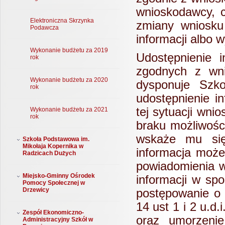
wnioskodawcy, 
Elektroniczna Skrzynka
zmiany wniosku
Podawcza
informacji albo 
Wykonanie budżetu za 2019
Udostępnienie 
rok
zgodnych z wni
Wykonanie budżetu za 2020
dysponuje Szko
rok
udostępnienie i
tej sytuacji wn
Wykonanie budżetu za 2021
rok
braku możliwości
wskaże mu się
Szkoła Podstawowa im.
Mikołaja Kopernika w
informacja może
Radzicach Dużych
powiadomienia w
Miejsko-Gminny Ośrodek
informacji w sp
Pomocy Społecznej w
Drzewicy
postępowanie o 
14 ust 1 i 2 u.d
Zespół Ekonomiczno-
oraz umorzeni
Administracyjny Szkół w