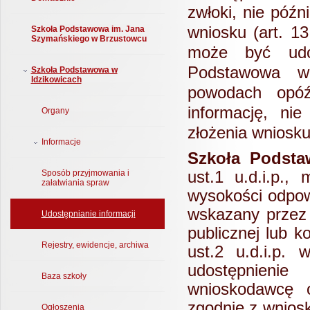
zwłoki, nie późn
wniosku (art. 13
Szkoła Podstawowa im. Jana
Szymańskiego w Brzustowcu
może być udo
Podstawowa w
Szkoła Podstawowa w
Idzikowicach
powodach opóź
informację, ni
Organy
złożenia wniosku 
Informacje
Szkoła Podsta
ust.1 u.d.i.p.
Sposób przyjmowania i
załatwiania spraw
wysokości odpo
wskazany przez 
Udostępnianie informacji
publicznej lub k
Rejestry, ewidencje, archiwa
ust.2 u.d.i.p.
udostępnieni
Baza szkoły
wnioskodawcę o
zgodnie z wnios
Ogłoszenia