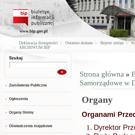
www.bip.gov.pl
Deklaracja dostępności
Ostatnio dodane
Rejestr zmian
St
ARCHIWUM BIP
Szukaj
Szukaj
Strona główna
»
B
Jesteś tutaj
Samorządowe w D
Zamówienia Publiczne
Organy
Ogłoszenia
Organy Gminy
Organami Przed
Dyrektor Prz
Oświadczenia majątkowe