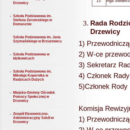
13.
Inga Świderc
Drzewicy
Szkoła Podstawowa im.
Stefana Żeromskiego w
Rada Rodzi
Domasznie
Drzewicy
Szkoła Podstawowa im. Jana
Szymańskiego w Brzustowcu
1) Przewodnicz
2) W-ce przewo
Szkoła Podstawowa w
Idzikowicach
3) Sekretarz Ra
Szkoła Podstawowa im.
4) Członek Rad
Mikołaja Kopernika w
Radzicach Dużych
5)Członek Rody
Miejsko-Gminny Ośrodek
Pomocy Społecznej w
Drzewicy
Komisja Rewizy
Zespół Ekonomiczno-
1) Przewodniczą
Administracyjny Szkół w
Drzewicy
2) W-ce przewod