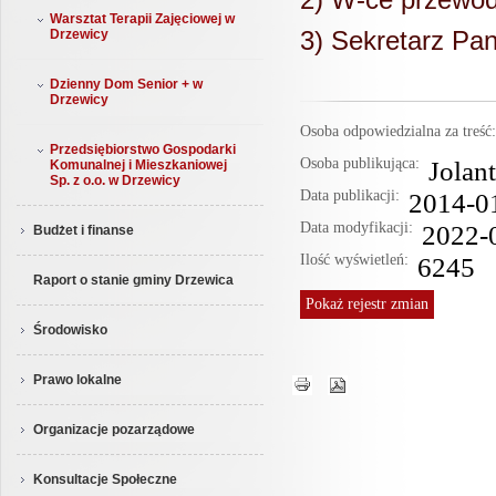
Warsztat Terapii Zajęciowej w
3) Sekretarz Pa
Drzewicy
Dzienny Dom Senior + w
Drzewicy
Osoba odpowiedzialna za treś
Przedsiębiorstwo Gospodarki
Osoba publikująca:
Jolan
Komunalnej i Mieszkaniowej
Sp. z o.o. w Drzewicy
Data publikacji:
2014-0
Data modyfikacji:
2022-
Budżet i finanse
Ilość wyświetleń:
6245
Raport o stanie gminy Drzewica
Pokaż
rejestr zmian
Środowisko
Prawo lokalne
Organizacje pozarządowe
Konsultacje Społeczne