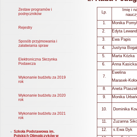
Imię i n
Zestaw programów i
Lp.
podręczników
naucz
1.
Monika Pomy
Rejestry
2.
Edyta Lewan
3.
Ewa Papis
Sposób przyjmowania i
załatwiania spraw
4.
Justyna Boga
5.
Marta Kózka
Elektroniczna Skrzynka
Podawcza
6.
Anna Kasicka
Ewelina
7.
Wykonanie budżetu za 2019
Marasek-Koło
rok
8.
Aneta Ptasze
Wykonanie budżetu za 2020
9.
Monika Urbań
rok
10.
Dominika Ko
Wykonanie budżetu za 2021
rok
11.
Zuzanna Siko
12.
s.Ewa Dyk
Szkoła Podstawowa im.
Polskich Olimpijczyków w