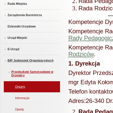
Rada Pedago
Rada Miejska
Rada Rodzi
Zarządzenia Burmistrza
Kompetencje Dyr
Dzienniki Urzędowe
Kompetencje Rad
Rady Pedagogic
Urząd Miejski
Kompetencje Rad
E-Urząd
Rodziców
.
BIP Jednostek Organizacyjnych
1. Dyrekcja
Dyrektor Przed
Przedszkole Samorządowe w
Drzewicy
mgr Edyta Koło
Organy
Telefon kontakt
Informacje
Adres:26-340 Dr
Opłaty
Rada Pedag