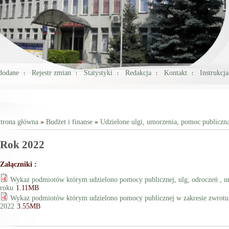
 dodane
Rejestr zmian
Statystyki
Redakcja
Kontakt
Instrukcj
trona główna
»
Budżet i finanse
»
Udzielone ulgi, umorzenia, pomoc publiczn
Jesteś tutaj
Rok 2022
Załączniki :
Wykaz podmiotów którym udzielono pomocy publicznej, ulg, odroczeń , um
roku
1.11MB
Wykaz podmiotów którym udzielono pomocy publicznej w zakresie zwrot
2022
3.55MB