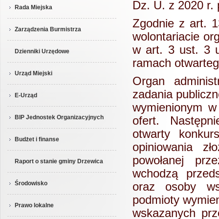
Dz. U. z 2020 r. 
Rada Miejska
Zgodnie z art. 1
Zarządzenia Burmistrza
wolontariacie o
w art. 3 ust. 3
Dzienniki Urzędowe
ramach otwarteg
Urząd Miejski
Organ administr
zadania publicz
E-Urząd
wymienionym w a
BIP Jednostek Organizacyjnych
ofert. Następni
otwarty konkur
Budżet i finanse
opiniowania zł
powołanej prze
Raport o stanie gminy Drzewica
wchodzą przeds
Środowisko
oraz osoby ws
podmioty wymien
Prawo lokalne
wskazanych prze