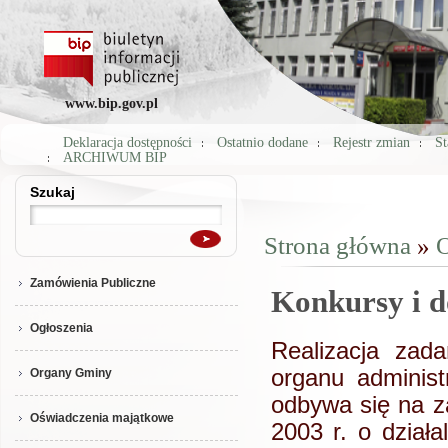
www.bip.gov.pl
Deklaracja dostępności
Ostatnio dodane
Rejestr zmian
St
ARCHIWUM BIP
Szukaj
Szukaj
Strona główna
»
O
Jesteś tutaj
Zamówienia Publiczne
Konkursy i 
Ogłoszenia
Realizacja zad
organu administ
Organy Gminy
odbywa się na z
Oświadczenia majątkowe
2003 r. o działa