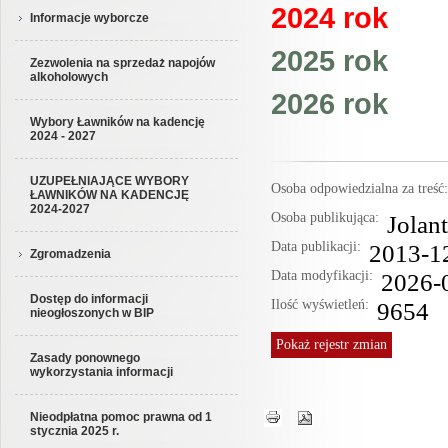
2024 rok
Informacje wyborcze
2025 rok
Zezwolenia na sprzedaż napojów
alkoholowych
2026 rok
Wybory Ławników na kadencję
2024 - 2027
UZUPEŁNIAJĄCE WYBORY
Osoba odpowiedzialna za treś
ŁAWNIKÓW NA KADENCJĘ
2024-2027
Osoba publikująca:
Jolan
Data publikacji:
2013-1
Zgromadzenia
Data modyfikacji:
2026-
Dostęp do informacji
Ilość wyświetleń:
9654
nieogłoszonych w BIP
Pokaż
rejestr zmian
Zasady ponownego
wykorzystania informacji
Nieodpłatna pomoc prawna od 1
stycznia 2025 r.