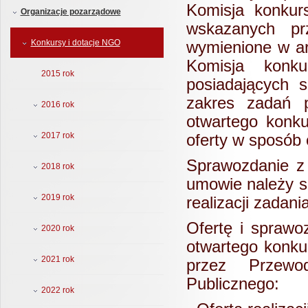
Komisja konkur
Organizacje pozarządowe
wskazanych pr
Konkursy i dotacje NGO
wymienione w ar
Komisja konk
2015 rok
posiadających s
zakres zadań p
2016 rok
otwartego konku
2017 rok
oferty w sposób 
Sprawozdanie z
2018 rok
umowie należy s
2019 rok
realizacji zadan
Ofertę i sprawoz
2020 rok
otwartego konku
2021 rok
przez Przewo
Publicznego:
2022 rok