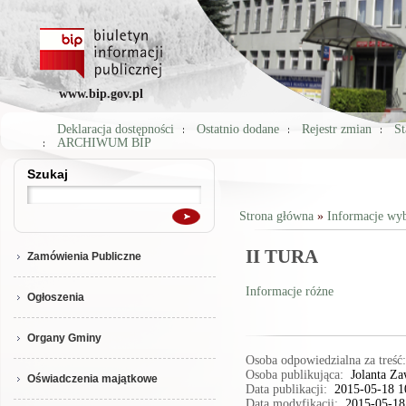
www.bip.gov.pl
Deklaracja dostępności
Ostatnio dodane
Rejestr zmian
St
ARCHIWUM BIP
Szukaj
Szukaj
Strona główna
»
Informacje wy
Jesteś tutaj
II TURA
Zamówienia Publiczne
Informacje różne
Ogłoszenia
Organy Gminy
Osoba odpowiedzialna za treś
Osoba publikująca:
Jolanta Z
Oświadczenia majątkowe
Data publikacji:
2015-05-18 1
Data modyfikacji:
2015-05-18