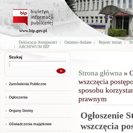
www.bip.gov.pl
Deklaracja dostępności
Ostatnio dodane
Rejestr zmian
St
ARCHIWUM BIP
Szukaj
Szukaj
Strona główna
» O
Jesteś tutaj
wszczęcia postępo
Zamówienia Publiczne
sposobu korzysta
prawnym
Ogłoszenia
Organy Gminy
Ogłoszenie S
wszczęcia po
Oświadczenia majątkowe