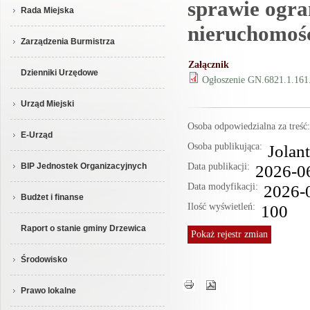
sprawie ogra
Rada Miejska
nieruchomoś
Zarządzenia Burmistrza
Załącznik
Dzienniki Urzędowe
Ogłoszenie GN.6821.1.161
Urząd Miejski
Osoba odpowiedzialna za treś
E-Urząd
Osoba publikująca:
Jolan
Data publikacji:
2026-0
BIP Jednostek Organizacyjnych
Data modyfikacji:
2026-
Budżet i finanse
Ilość wyświetleń:
100
Raport o stanie gminy Drzewica
Pokaż
rejestr zmian
Środowisko
Prawo lokalne